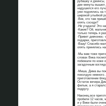
рубашку и джинсы,
две минуты вышел Д
надушился его лучш
уже поднялись на т
широкой улыбкой ра
-Вик, кто там приш
опять соседи?
-Не угадала! Это 
-Какие? Ой, мальчик
только теперь я ра
-Привет девчонки,-
подарки, приготовл
-Ваау! Спасибо маль
опять принялись на
-Мы вам тоже приго
словах Вика посмот
побежали по коже о
загадочным взглядо
-Миша, Дима вы пок
поколдую немного...
приготовлении блюд
Остаток вечера Дим
фильм, а я старалс
подругу.
Наконец все пригот
пробили 12 часов, 
и у Вики были очен