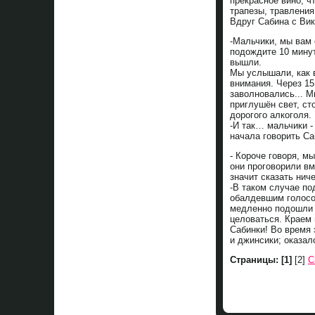
прекрасное вино, ч
трапезы, травления
Вдруг Сабина с Вик
-Мальчики, мы вам 
подождите 10 минут
вышли.
Мы услышали, как в
внимания. Через 15
заволновались... М
приглушён свет, ст
дорогого алкоголя.
-И так… мальчики - 
начала говорить Са
- Короче говоря, м
они проговорили вм
значит сказать ниче
-В таком случае по
обалдевшим голосом
медленно подошли к
целоваться. Краем 
Сабинки! Во время 
и джинсики; оказало
Страницы:
[1]
[2]
С