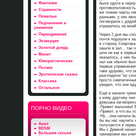
Фантазии
была одета в черну
противоположностью
Странности
же тонкие черты лиц
Пожилые
разными, у них явн
поговорили с дядей
Подчинение и
отразилось на моей
унижение
Переодевание
Через 2 дня мы сно
почти подошли к за
Экзекуция
в сторону Спартака
Золотой дождь
зашли в зал... так 
шли не как в первы
Минет
оказалось, у них б
Юмористические
зал как обычно был
первые упражнения 
Поэзия
таки здорово, что 
Эротическая сказка
разглядели "их соч
просто симпатичным
Классика
увидел, что они иду
Остальное
Ещё в начале трени
к кому другому они
девушка заговорил
-Привет мальчики!
ПОРНО ВИДЕО
-Привет, а что вы х
-Ну...-она начала 
бы вы нас научить 
Анал
получается в первы
BDSM
Мы с Димкой начали
Большие сиськи
тренировки мы учи