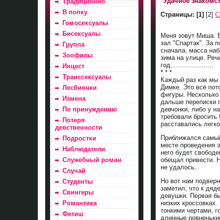
"Удачное знакомс
Традиционно
В попку
Страницы:
[1]
[2]
С
Гомосексуалы
Бисексуалы
Меня зовут Миша. В
зал "Спартак". За 
Группа
сначала, масса наб
Зоофилы
зима на улице. Реч
год......................
Инцест
* * *
Транссексуалы
Каждый раз как мы 
Димке. Это всё пот
Лесбиянки
фигуры. Несколько
Измена
дальше переписки п
По принуждению
девчонки, либо у н
требовали бросить 
Потеря
расставались легко
девственности
Приближался самый 
Подростки
месте проведения э
Наблюдатели
него будет свободе
Служебный роман
обещал привести. Н
не удалось.
Случай
Но вот нам подверн
Студенты
заметил, что к дяд
Свингеры
девушки. Первая бы
Романтика
низких кроссовках
тонкими чертами, г
Фетиш
длинные ровненьки