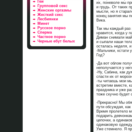
Геи
их, поневоле мы пр
Групповой секс
и грудь. От таких 
Женские оргазмы
мысли, но я старал
Жесткий секс
конец занятия мы п
Лесбиянки
Вика.
Минет
Русское порно
Так мы каждый раз
Сперма
нравится, когда у 
Частное порно
Диман снимали май
Черные ебут белых
и сыпали наши тела
осталась неделя, и
-Мальчики, кстати 
Год?
-Да вот облом полу
неполучается у нег
-Ну, Сабина, как д
спасти их от мороз
-ты читаешь мои мы
встретим вместе, к
праздника и уже ра
тоже скучно будет 
-Прекрасно! Мы обя
пути обсуждая, как
Время пролетело мг
подарить девчонка
цепочки, а одинако
одинаковую одежду
Уже стемнело. Я п